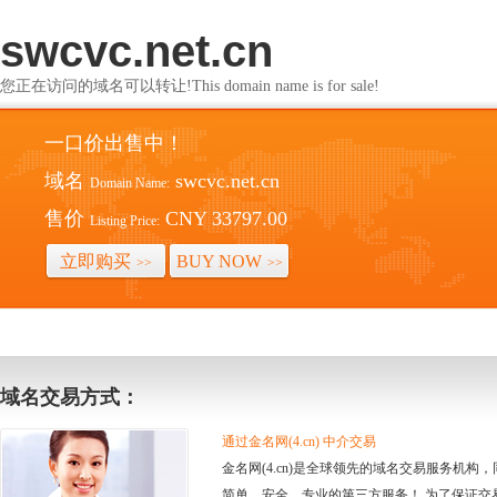
swcvc.net.cn
您正在访问的域名可以转让!This domain name is for sale!
一口价出售中！
域名
swcvc.net.cn
Domain Name:
售价
CNY 33797.00
Listing Price:
立即购买
BUY NOW
>>
>>
域名交易方式：
通过金名网(4.cn) 中介交易
金名网(4.cn)是全球领先的域名交易服务机
简单、安全、专业的第三方服务！ 为了保证交