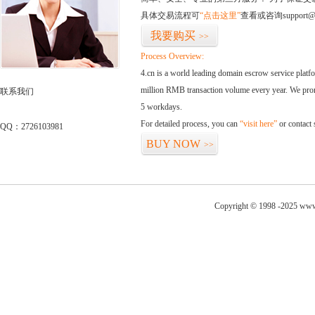
具体交易流程可
“点击这里”
查看或咨询support@
我要购买
>>
Process Overview:
4.cn is a world leading domain escrow service plat
million RMB transaction volume every year. We promi
联系我们
5 workdays.
For detailed process, you can
“visit here”
or contact
QQ：2726103981
BUY NOW
>>
Copyright © 1998 -2025 www.